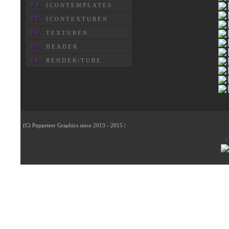
04.
ICONTEMPLATES
05.
ICONTEXTUREN
06.
TEXTUREN
07.
HEADER
08.
RENDER/TUBE
(C) Puppeteer Graphics since 2013 - 2015 |