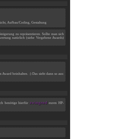
sicht, Aufbau/Coding, Gestaltung
eigerung zu repräsentieren. Sollte man sich
ertung natürlich (siehe Vergebene Awards)
Award beinhalten. :) Das sieht dann so aus:
zwingend
Ich benötige hierfür
euren HP-