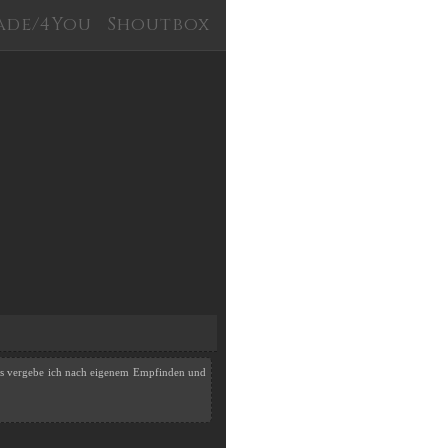
ade/4You
Shoutbox
rds vergebe ich nach eigenem Empfinden und