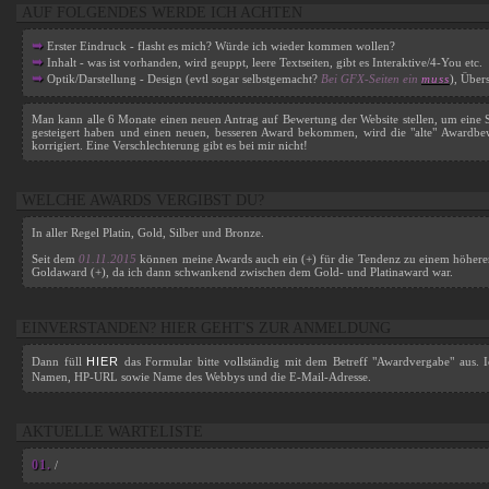
AUF FOLGENDES WERDE ICH ACHTEN
➥
Erster Eindruck - flasht es mich? Würde ich wieder kommen wollen?
➥
Inhalt - was ist vorhanden, wird geuppt, leere Textseiten, gibt es Interaktive/4-You etc.
➥
Optik/Darstellung - Design (evtl sogar selbstgemacht?
Bei GFX-Seiten ein
muss
), Über
Man kann alle 6 Monate einen neuen Antrag auf Bewertung der Website stellen, um eine St
gesteigert haben und einen neuen, besseren Award bekommen, wird die "alte" Awardbew
korrigiert. Eine Verschlechterung gibt es bei mir nicht!
WELCHE AWARDS VERGIBST DU?
In aller Regel Platin, Gold, Silber und Bronze.
Seit dem
01.11.2015
können meine Awards auch ein (+) für die Tendenz zu einem höheren 
Goldaward (+), da ich dann schwankend zwischen dem Gold- und Platinaward war.
EINVERSTANDEN? HIER GEHT'S ZUR ANMELDUNG
Dann füll
HIER
das Formular bitte vollständig mit dem Betreff "Awardvergabe" aus. 
Namen, HP-URL sowie Name des Webbys und die E-Mail-Adresse.
AKTUELLE WARTELISTE
01.
/