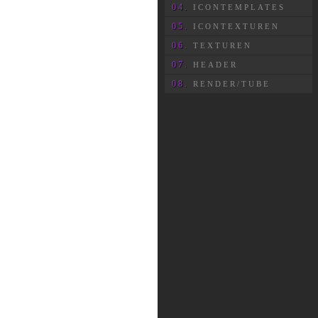
04.
ICONTEMPLATES
05.
ICONTEXTUREN
06.
TEXTUREN
07.
HEADER
08.
RENDER/TUBE